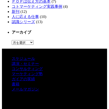
ＰＯＰは伝え方の基本
(7)
コトマーケティング実践事例
(4)
新刊
(12)
人に応える仕事
(10)
認識シリーズ
(13)
アーカイブ
ア
ー
カ
イ
スケジュール
ブ
講演・セミナー
コンサルティング
マーケティング塾
ガイアの実績
書籍
メールマガジン