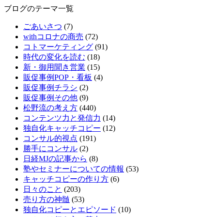
ブログのテーマ一覧
ごあいさつ
(7)
withコロナの商売
(72)
コトマーケティング
(91)
時代の変化を読む
(18)
新・御用聞き営業
(15)
販促事例POP・看板
(4)
販促事例チラシ
(2)
販促事例その他
(9)
松野流の考え方
(440)
コンテンツ力と発信力
(14)
独自化キャッチコピー
(12)
コンサル的視点
(191)
勝手にコンサル
(2)
日経MJの記事から
(8)
塾やセミナーについての情報
(53)
キャッチコピーの作り方
(6)
日々のこと
(203)
売り方の神髄
(53)
独自化コピーとエピソード
(10)