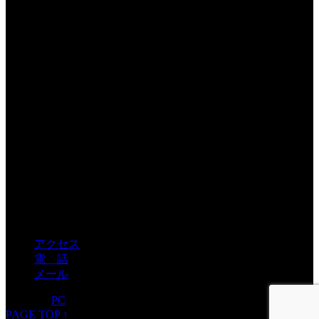
有限会社ガイア
〒550-0003
大阪府大阪市西区京町堀1-2-7 5S
TEL06-6448-1339
アクセス
電 話
メール
モバイル
PC
PAGE TOP ↑