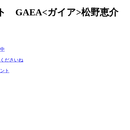
 GAEA<ガイア>松野恵介
中
くださいね
ント