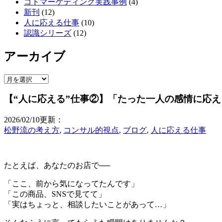
コトマーケティング実践事例
(4)
新刊
(12)
人に応える仕事
(10)
認識シリーズ
(12)
アーカイブ
ア
ー
【“人に応える”仕事②】「たった一人の感情に応
カ
イ
2026/02/10更新：
ブ
松野流の考え方
,
コンサル的視点
,
ブログ
,
人に応える仕事
たとえば、あなたのお店で──
「ここ、前から気になってたんです」
「この商品、SNSで見てて」
「実はちょっと、相談したいことがあって…」