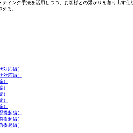
ケティング手法を活用しつつ、お客様との繋がりを創り出す仕
超える。
現代対応編）
現代対応編）
編）
編）
編）
編）
編）
題提起編）
題提起編）
題提起編）