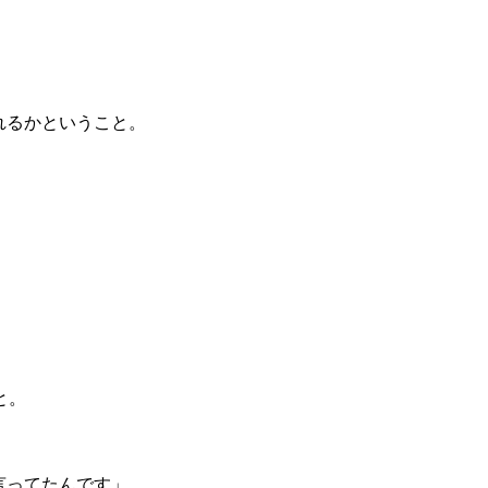
れるかということ。
。
と。
言ってたんです」