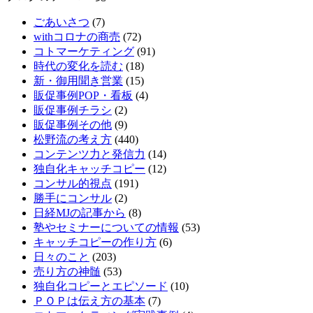
ごあいさつ
(7)
withコロナの商売
(72)
コトマーケティング
(91)
時代の変化を読む
(18)
新・御用聞き営業
(15)
販促事例POP・看板
(4)
販促事例チラシ
(2)
販促事例その他
(9)
松野流の考え方
(440)
コンテンツ力と発信力
(14)
独自化キャッチコピー
(12)
コンサル的視点
(191)
勝手にコンサル
(2)
日経MJの記事から
(8)
塾やセミナーについての情報
(53)
キャッチコピーの作り方
(6)
日々のこと
(203)
売り方の神髄
(53)
独自化コピーとエピソード
(10)
ＰＯＰは伝え方の基本
(7)