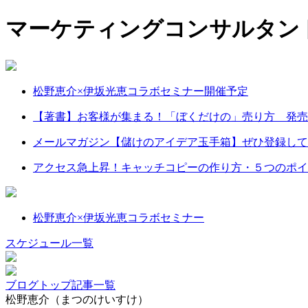
マーケティングコンサルタント
松野恵介×伊坂光恵コラボセミナー開催予定
【著書】お客様が集まる！「ぼくだけの」売り方 発売
メールマガジン【儲けのアイデア玉手箱】ぜひ登録して
アクセス急上昇！キャッチコピーの作り方・５つのポイ
松野恵介×伊坂光恵コラボセミナー
スケジュール一覧
ブログトップ
記事一覧
松野恵介（まつのけいすけ）