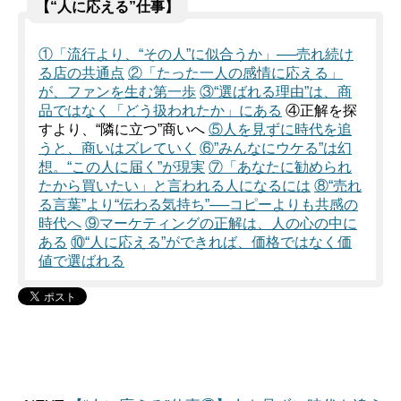
【“人に応える”仕事】
①「流行より、“その人”に似合うか」──売れ続け
る店の共通点
②「たった一人の感情に応える」
が、ファンを生む第一歩
③“選ばれる理由”は、商
品ではなく「どう扱われたか」にある
④正解を探
すより、“隣に立つ”商いへ
⑤人を見ずに時代を追
うと、商いはズレていく
⑥”みんなにウケる”は幻
想。“この人に届く”が現実
⑦「あなたに勧められ
たから買いたい」と言われる人になるには
⑧“売れ
る言葉”より“伝わる気持ち”──コピーよりも共感の
時代へ
⑨マーケティングの正解は、人の心の中に
ある
⑩“人に応える”ができれば、価格ではなく価
値で選ばれる