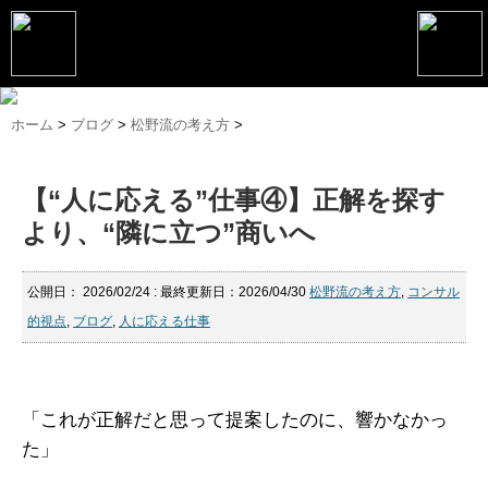
トップページ
ホーム
>
ブログ
>
松野流の考え方
>
松野恵介プロフィール
【“人に応える”仕事④】正解を探す
松野恵介のブログ
より、“隣に立つ”商いへ
会社概要
スケジュール
公開日：
2026/02/24
: 最終更新日：2026/04/30
松野流の考え方
,
コンサル
的視点
,
ブログ
,
人に応える仕事
講演・セミナー
コンサルティング
「これが正解だと思って提案したのに、響かなかっ
マーケティング塾
た」
書籍