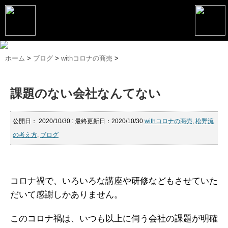
トップページ
ホーム
>
ブログ
>
withコロナの商売
>
松野恵介プロフィール
課題のない会社なんてない
松野恵介のブログ
会社概要
公開日：
2020/10/30
: 最終更新日：2020/10/30
withコロナの商売
,
松野流
の考え方
,
ブログ
スケジュール
講演・セミナー
コンサルティング
コロナ禍で、いろいろな講座や研修などもさせていた
だいて感謝しかありません。
マーケティング塾
このコロナ禍は、いつも以上に伺う会社の課題が明確
書籍