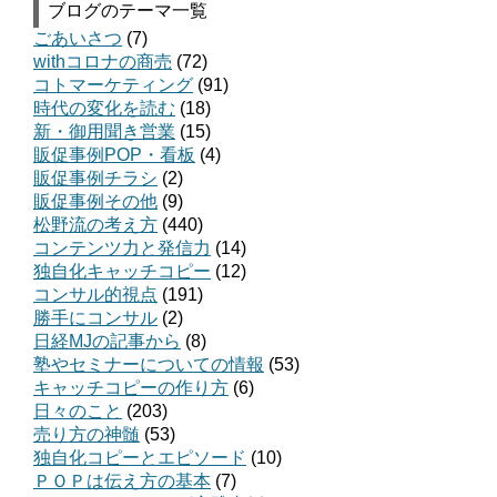
ブログのテーマ一覧
ごあいさつ
(7)
withコロナの商売
(72)
コトマーケティング
(91)
時代の変化を読む
(18)
新・御用聞き営業
(15)
販促事例POP・看板
(4)
販促事例チラシ
(2)
販促事例その他
(9)
松野流の考え方
(440)
コンテンツ力と発信力
(14)
独自化キャッチコピー
(12)
コンサル的視点
(191)
勝手にコンサル
(2)
日経MJの記事から
(8)
塾やセミナーについての情報
(53)
キャッチコピーの作り方
(6)
日々のこと
(203)
売り方の神髄
(53)
独自化コピーとエピソード
(10)
ＰＯＰは伝え方の基本
(7)