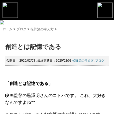
トップページ
ホーム
>
ブログ
>
松野流の考え方
>
松野恵介プロフィール
創造とは記憶である
松野恵介のブログ
会社概要
公開日：
2020/02/03
: 最終更新日：2020/02/03
松野流の考え方
,
ブログ
スケジュール
講演・セミナー
「創造とは記憶である」
コンサルティング
映画監督の黒澤明さんのコトバです。
これ、大好き
マーケティング塾
なんですよね^^
書籍