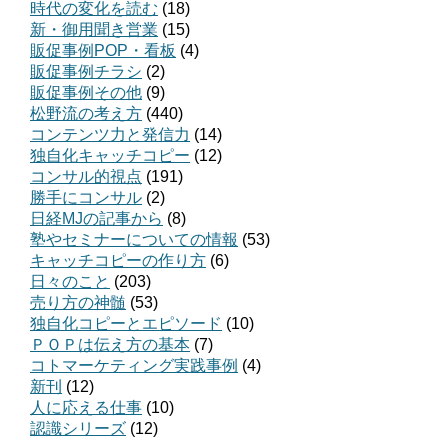
時代の変化を読む
(18)
新・御用聞き営業
(15)
販促事例POP・看板
(4)
販促事例チラシ
(2)
販促事例その他
(9)
松野流の考え方
(440)
コンテンツ力と発信力
(14)
独自化キャッチコピー
(12)
コンサル的視点
(191)
勝手にコンサル
(2)
日経MJの記事から
(8)
塾やセミナーについての情報
(53)
キャッチコピーの作り方
(6)
日々のこと
(203)
売り方の神髄
(53)
独自化コピーとエピソード
(10)
ＰＯＰは伝え方の基本
(7)
コトマーケティング実践事例
(4)
新刊
(12)
人に応える仕事
(10)
認識シリーズ
(12)