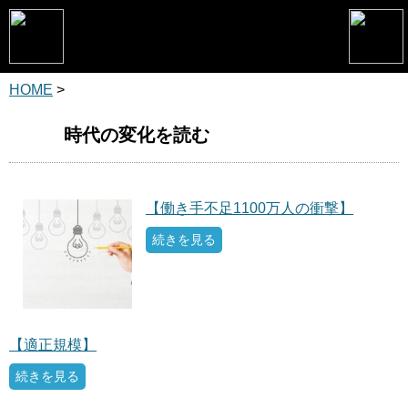
HOME
>
トップページ
松野恵介プロフィール
時代の変化を読む
松野恵介のブログ
会社概要
【働き手不足1100万人の衝撃】
続きを見る
スケジュール
講演・セミナー
コンサルティング
【適正規模】
マーケティング塾
続きを見る
書籍