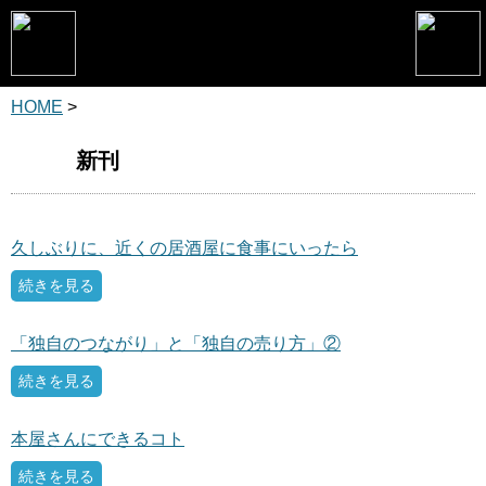
HOME
>
トップページ
松野恵介プロフィール
新刊
松野恵介のブログ
会社概要
久しぶりに、近くの居酒屋に食事にいったら
続きを見る
スケジュール
講演・セミナー
「独自のつながり」と「独自の売り方」②
コンサルティング
続きを見る
マーケティング塾
本屋さんにできるコト
書籍
続きを見る