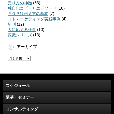
売り方の神髄
(53)
独自化コピーとエピソード
(10)
ＰＯＰは伝え方の基本
(7)
コトマーケティング実践事例
(4)
新刊
(12)
人に応える仕事
(10)
認識シリーズ
(13)
アーカイブ
ア
ー
カ
イ
ブ
スケジュール
講演・セミナー
コンサルティング