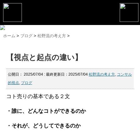
トップページ
ホーム
>
ブログ
>
松野流の考え方
>
松野恵介プロフィール
【視点と起点の違い】
松野恵介のブログ
会社概要
公開日：
2025/07/04
: 最終更新日：2025/07/04
松野流の考え方
,
コンサル
的視点
,
ブログ
スケジュール
コト売りの基本である２文
講演・セミナー
コンサルティング
・誰に、どんなコトができるのか
マーケティング塾
・それが、どうしてできるのか
書籍