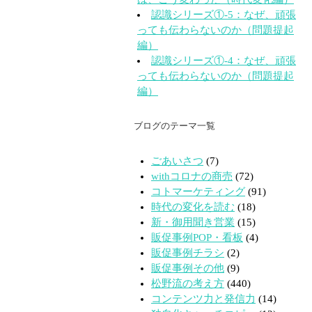
認識シリーズ①-5：なぜ、頑張
っても伝わらないのか（問題提起
編）
認識シリーズ①-4：なぜ、頑張
っても伝わらないのか（問題提起
編）
ブログのテーマ一覧
ごあいさつ
(7)
withコロナの商売
(72)
コトマーケティング
(91)
時代の変化を読む
(18)
新・御用聞き営業
(15)
販促事例POP・看板
(4)
販促事例チラシ
(2)
販促事例その他
(9)
松野流の考え方
(440)
コンテンツ力と発信力
(14)