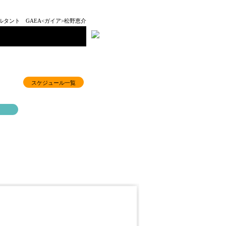
タント GAEA<ガイア>松野恵介
スケジュール一覧