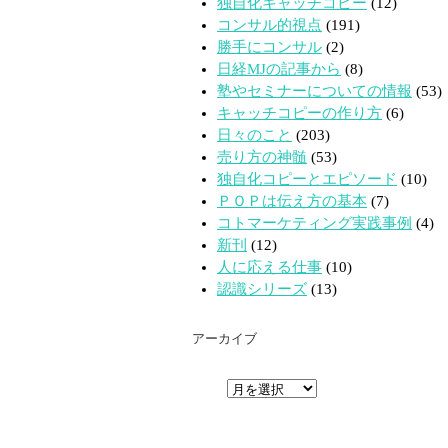
独自化キャッチコピー
(12)
コンサル的視点
(191)
勝手にコンサル
(2)
日経MJの記事から
(8)
塾やセミナーについての情報
(53)
キャッチコピーの作り方
(6)
日々のこと
(203)
売り方の神髄
(53)
独自化コピーとエピソード
(10)
ＰＯＰは伝え方の基本
(7)
コトマーケティング実践事例
(4)
新刊
(12)
人に応える仕事
(10)
認識シリーズ
(13)
アーカイブ
ア
ー
カ