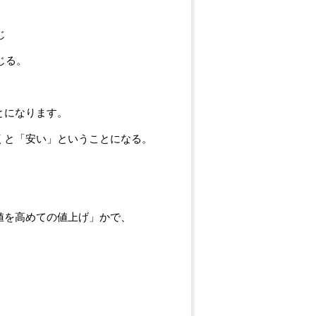
じ
じる。
とになります。
くと「安い」ということになる。
値を高めての値上げ」かで、