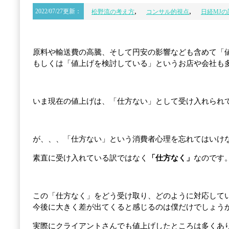
,
,
2022/07/27更新：
松野流の考え方
コンサル的視点
日経MJ
原料や輸送費の高騰、そして円安の影響なども含めて「
もしくは「値上げを検討している」というお店や会社も
いま現在の値上げは、「仕方ない」として受け入れられ
が、、、「仕方ない」という消費者心理を忘れてはいけ
素直に受け入れている訳ではなく
「仕方なく」
なのです
この「仕方なく」をどう受け取り、どのように対応して
今後に大きく差が出てくると感じるのは僕だけでしょう
実際にクライアントさんでも値上げしたところは多くあ