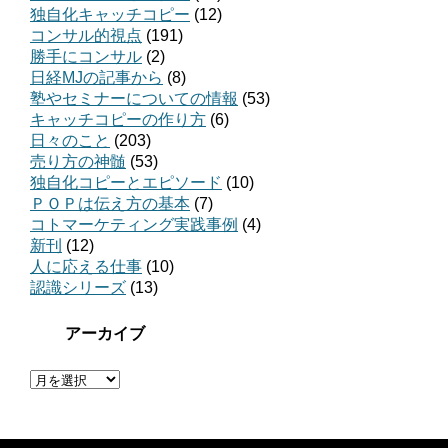
独自化キャッチコピー
(12)
コンサル的視点
(191)
勝手にコンサル
(2)
日経MJの記事から
(8)
塾やセミナーについての情報
(53)
キャッチコピーの作り方
(6)
日々のこと
(203)
売り方の神髄
(53)
独自化コピーとエピソード
(10)
ＰＯＰは伝え方の基本
(7)
コトマーケティング実践事例
(4)
新刊
(12)
人に応える仕事
(10)
認識シリーズ
(13)
アーカイブ
ア
ー
カ
イ