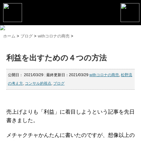
トップページ
ホーム
>
ブログ
>
withコロナの商売
>
松野恵介プロフィール
利益を出すための４つの方法
松野恵介のブログ
会社概要
公開日：
2021/03/29
: 最終更新日：2021/03/29
withコロナの商売
,
松野流
の考え方
,
コンサル的視点
,
ブログ
スケジュール
講演・セミナー
コンサルティング
売上げよりも「利益」に着目しようという記事を先日
書きました。
マーケティング塾
メチャクチャかんたんに書いたのですが、想像以上の
書籍