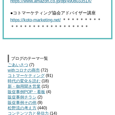
https://www.amazon.co.jp/dp/490803351X/
●コトマーケティング協会アドバイザー講座
https://koto-marketing.net/
＊＊＊＊＊＊＊＊＊
＊＊＊＊＊＊＊＊＊＊＊＊＊＊＊＊＊＊
ブログのテーマ一覧
ごあいさつ
(7)
withコロナの商売
(72)
コトマーケティング
(91)
時代の変化を読む
(18)
新・御用聞き営業
(15)
販促事例POP・看板
(4)
販促事例チラシ
(2)
販促事例その他
(9)
松野流の考え方
(440)
コンテンツ力と発信力
(14)