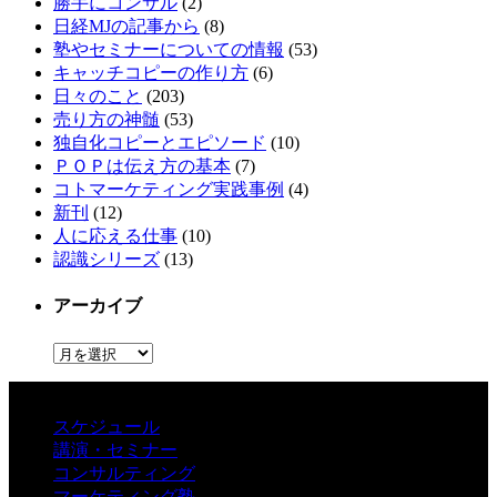
勝手にコンサル
(2)
日経MJの記事から
(8)
塾やセミナーについての情報
(53)
キャッチコピーの作り方
(6)
日々のこと
(203)
売り方の神髄
(53)
独自化コピーとエピソード
(10)
ＰＯＰは伝え方の基本
(7)
コトマーケティング実践事例
(4)
新刊
(12)
人に応える仕事
(10)
認識シリーズ
(13)
アーカイブ
ア
ー
カ
イ
スケジュール
ブ
講演・セミナー
コンサルティング
マーケティング塾