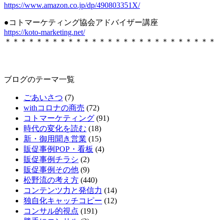
https://www.amazon.co.jp/dp/490803351X/
●コトマーケティング協会アドバイザー講座
https://koto-marketing.net/
＊＊＊＊＊＊＊＊＊＊＊＊＊＊＊＊＊＊＊＊＊＊＊＊＊＊＊
ブログのテーマ一覧
ごあいさつ
(7)
withコロナの商売
(72)
コトマーケティング
(91)
時代の変化を読む
(18)
新・御用聞き営業
(15)
販促事例POP・看板
(4)
販促事例チラシ
(2)
販促事例その他
(9)
松野流の考え方
(440)
コンテンツ力と発信力
(14)
独自化キャッチコピー
(12)
コンサル的視点
(191)