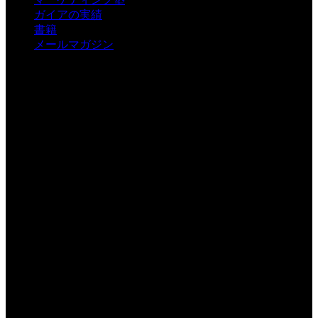
ガイアの実績
書籍
メールマガジン
有限会社ガイア
〒550-0003
大阪府大阪市西区京町堀1-2-7 5S