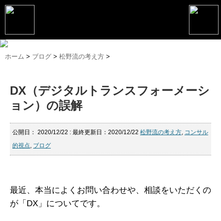
トップページ
ホーム
>
ブログ
>
松野流の考え方
>
松野恵介プロフィール
DX（デジタルトランスフォーメーシ
松野恵介のブログ
ョン）の誤解
会社概要
スケジュール
公開日：
2020/12/22
: 最終更新日：2020/12/22
松野流の考え方
,
コンサル
的視点
,
ブログ
講演・セミナー
コンサルティング
最近、本当によくお問い合わせや、相談をいただくの
マーケティング塾
が「DX」についてです。
書籍