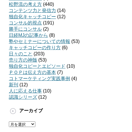
松野流の考え方
(440)
コンテンツ力と発信力
(14)
独自化キャッチコピー
(12)
コンサル的視点
(191)
勝手にコンサル
(2)
日経MJの記事から
(8)
塾やセミナーについての情報
(53)
キャッチコピーの作り方
(6)
日々のこと
(203)
売り方の神髄
(53)
独自化コピーとエピソード
(10)
ＰＯＰは伝え方の基本
(7)
コトマーケティング実践事例
(4)
新刊
(12)
人に応える仕事
(10)
認識シリーズ
(12)
アーカイブ
ア
ー