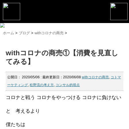
トップページ
ホーム
>
ブログ
>
withコロナの商売
>
松野恵介プロフィール
withコロナの商売①【消費を見直し
松野恵介のブログ
てみる】
会社概要
スケジュール
公開日：
2020/05/06
: 最終更新日：2020/06/08
withコロナの商売
,
コトマ
ーケティング
,
松野流の考え方
,
コンサル的視点
講演・セミナー
コロナと戦う
コロナをやっつける
コロナに負けない
コンサルティング
と 考えるより
マーケティング塾
僕たちは
書籍