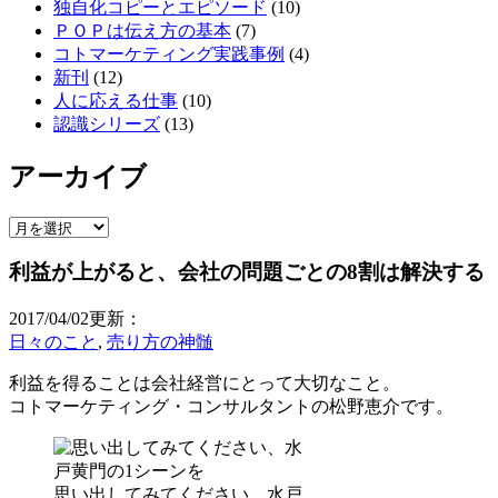
独自化コピーとエピソード
(10)
ＰＯＰは伝え方の基本
(7)
コトマーケティング実践事例
(4)
新刊
(12)
人に応える仕事
(10)
認識シリーズ
(13)
アーカイブ
ア
ー
利益が上がると、会社の問題ごとの8割は解決する
カ
イ
2017/04/02更新：
ブ
日々のこと
,
売り方の神髄
利益を得ることは会社経営にとって大切なこと。
コトマーケティング・コンサルタントの松野恵介です。
思い出してみてください、水戸