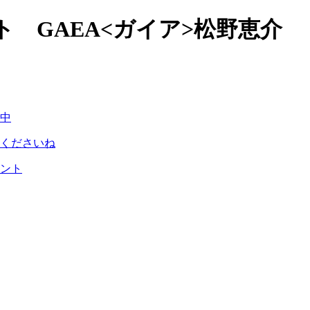
 GAEA<ガイア>松野恵介
中
くださいね
ント