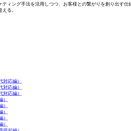
ケティング手法を活用しつつ、お客様との繋がりを創り出す仕
超える。
現代対応編）
現代対応編）
現代対応編）
編）
編）
編）
編）
編）
題提起編）