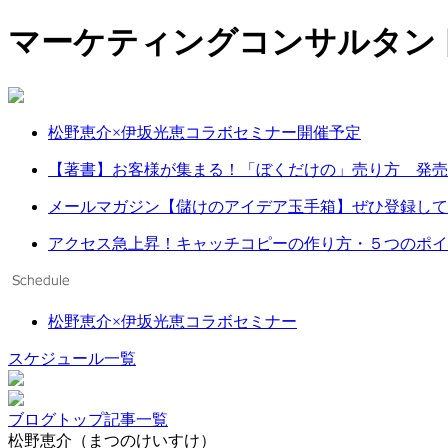
マーケティングコンサルタント
松野恵介×伊坂光恵コラボセミナー開催予定
【著書】お客様が集まる！「ぼくだけの」売り方 発売
メールマガジン【儲けのアイデア玉手箱】ぜひ登録して
アクセス急上昇！キャッチコピーの作り方・５つのポイ
松野恵介×伊坂光恵コラボセミナー
スケジュール一覧
ブログトップ
記事一覧
松野恵介（まつのけいすけ）