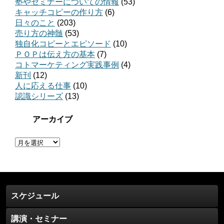
塾やセミナーについての情報
(53)
キャッチコピーの作り方
(6)
日々のこと
(203)
売り方の神髄
(53)
独自化コピーとエピソード
(10)
ＰＯＰは伝え方の基本
(7)
コトマーケティング実践事例
(4)
新刊
(12)
人に応える仕事
(10)
認識シリーズ
(13)
アーカイブ
ア
ー
カ
イ
ブ
スケジュール
講演・セミナー