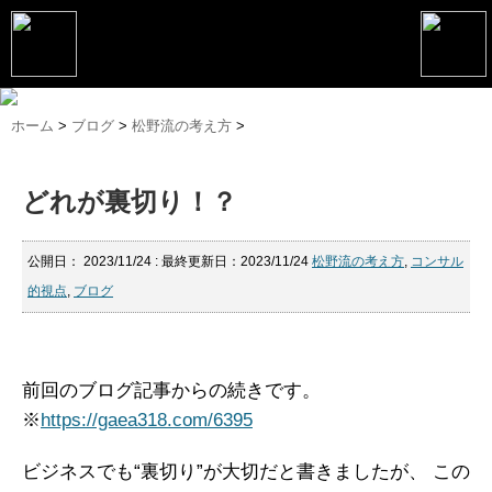
トップページ
ホーム
>
ブログ
>
松野流の考え方
>
松野恵介プロフィール
どれが裏切り！？
松野恵介のブログ
会社概要
公開日：
2023/11/24
: 最終更新日：2023/11/24
松野流の考え方
,
コンサル
的視点
,
ブログ
スケジュール
講演・セミナー
コンサルティング
前回のブログ記事からの続きです。
※
https://gaea318.com/6395
マーケティング塾
ビジネスでも“裏切り”が大切だと書きましたが、
この
書籍