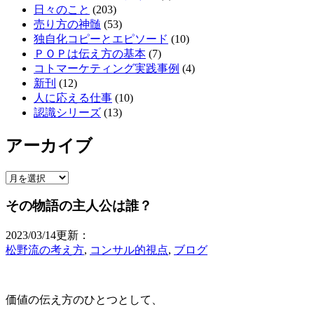
日々のこと
(203)
売り方の神髄
(53)
独自化コピーとエピソード
(10)
ＰＯＰは伝え方の基本
(7)
コトマーケティング実践事例
(4)
新刊
(12)
人に応える仕事
(10)
認識シリーズ
(13)
アーカイブ
ア
ー
その物語の主人公は誰？
カ
イ
2023/03/14更新：
ブ
松野流の考え方
,
コンサル的視点
,
ブログ
価値の伝え方のひとつとして、