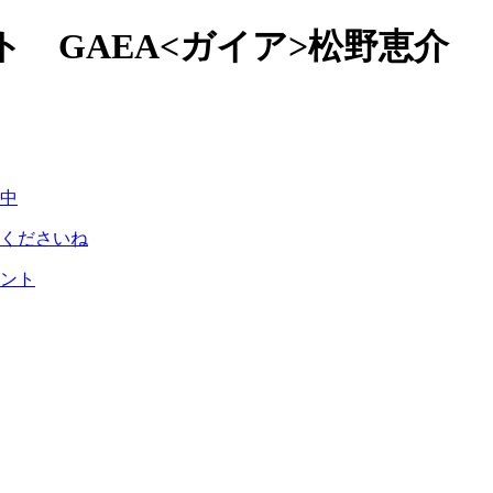
 GAEA<ガイア>松野恵介
中
くださいね
ント