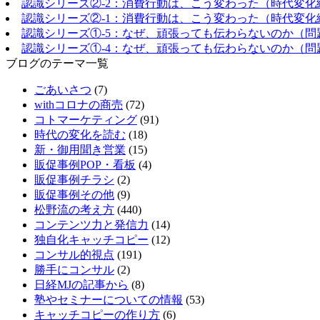
認識シリーズ②-2：消費行動は、こう変わった（時代変化
認識シリーズ②-1：消費行動は、こう変わった（時代変化
認識シリーズ①-5：なぜ、頑張っても伝わらないのか（問
認識シリーズ①-4：なぜ、頑張っても伝わらないのか（問
ブログのテーマ一覧
ごあいさつ
(7)
withコロナの商売
(72)
コトマーケティング
(91)
時代の変化を読む
(18)
新・御用聞き営業
(15)
販促事例POP・看板
(4)
販促事例チラシ
(2)
販促事例その他
(9)
松野流の考え方
(440)
コンテンツ力と発信力
(14)
独自化キャッチコピー
(12)
コンサル的視点
(191)
勝手にコンサル
(2)
日経MJの記事から
(8)
塾やセミナーについての情報
(53)
キャッチコピーの作り方
(6)