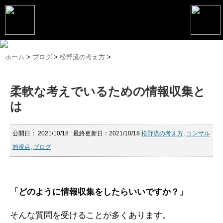
トップページ
ホーム
>
ブログ
>
松野流の考え方
>
松野恵介プロフィール
柔軟な考えでいるための情報収集と
松野恵介のブログ
は
会社概要
スケジュール
公開日：
2021/10/18
: 最終更新日：2021/10/18
松野流の考え方
,
コンサル
的視点
,
ブログ
講演・セミナー
コンサルティング
「どのように情報収集をしたらいいですか？」
マーケティング塾
そんな質問を受けることが多くあります。
書籍