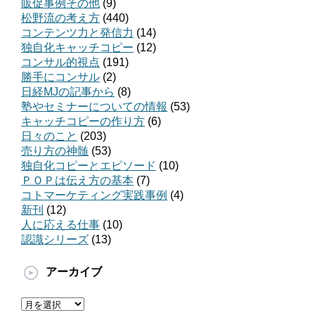
販促事例その他
(9)
松野流の考え方
(440)
コンテンツ力と発信力
(14)
独自化キャッチコピー
(12)
コンサル的視点
(191)
勝手にコンサル
(2)
日経MJの記事から
(8)
塾やセミナーについての情報
(53)
キャッチコピーの作り方
(6)
日々のこと
(203)
売り方の神髄
(53)
独自化コピーとエピソード
(10)
ＰＯＰは伝え方の基本
(7)
コトマーケティング実践事例
(4)
新刊
(12)
人に応える仕事
(10)
認識シリーズ
(13)
アーカイブ
ア