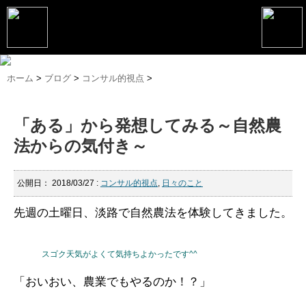
トップページ
ホーム
>
ブログ
>
コンサル的視点
>
松野恵介プロフィール
「ある」から発想してみる～自然農
松野恵介のブログ
法からの気付き～
会社概要
スケジュール
公開日：
2018/03/27
:
コンサル的視点
,
日々のこと
講演・セミナー
先週の土曜日、淡路で自然農法を体験してきました。
コンサルティング
スゴク天気がよくて気持ちよかったです^^
マーケティング塾
「おいおい、農業でもやるのか！？」
書籍