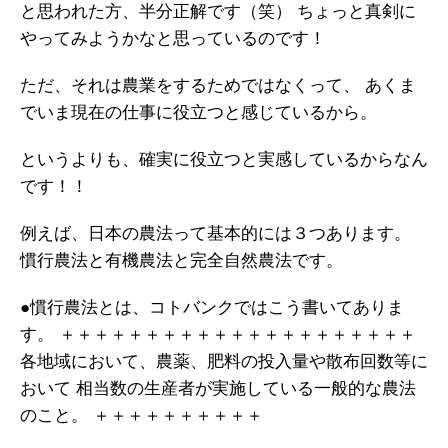
と思われた方、半分正解です（笑）
ちょっと真剣に
ガイアの実績
やってみようかなと思っているのです！
メールマガジン
ただ、それは農業をするためではなくって、
あくま
でいま現在の仕事に役立つと感じているから。
お問い合わせ
というよりも、確実に役立つと実感しているからなん
です！！
例えば、日本の農法って基本的には３つあります。
慣行農法と有機農法と完全自然農法です。
●慣行農法とは、コトバンクではこう書いてありま
す。
＋＋＋＋＋＋＋＋＋＋＋＋＋＋＋＋＋＋＋＋＋
各地域において、農薬、肥料の投入量や散布回数等に
おいて
相当数の生産者が実施している一般的な農法
のこと。
＋＋＋＋＋＋＋＋＋＋