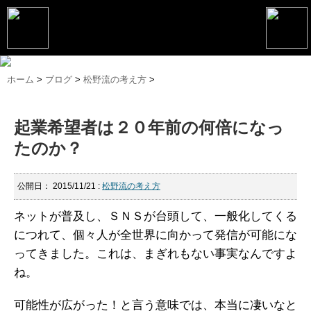
トップページ
ホーム
>
ブログ
>
松野流の考え方
>
松野恵介プロフィール
起業希望者は２０年前の何倍になっ
松野恵介のブログ
たのか？
会社概要
スケジュール
公開日：
2015/11/21
:
松野流の考え方
講演・セミナー
ネットが普及し、ＳＮＳが台頭して、一般化してくる
につれて、
個々人が全世界に向かって発信が可能にな
コンサルティング
ってきました。
これは、まぎれもない事実なんですよ
ね。
マーケティング塾
書籍
可能性が広がった！と言う意味では、本当に凄いなと