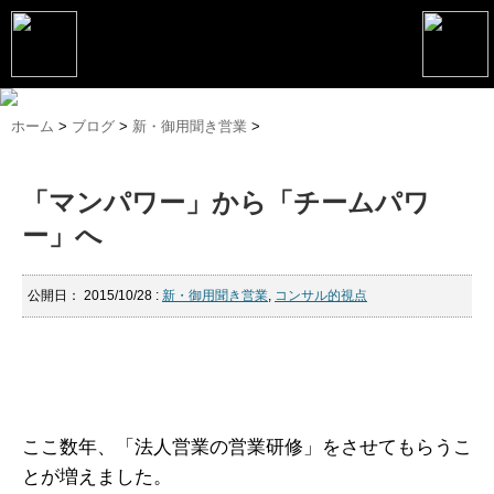
トップページ
ホーム
>
ブログ
>
新・御用聞き営業
>
松野恵介プロフィール
「マンパワー」から「チームパワ
松野恵介のブログ
ー」へ
会社概要
スケジュール
公開日：
2015/10/28
:
新・御用聞き営業
,
コンサル的視点
講演・セミナー
コンサルティング
マーケティング塾
ここ数年、「法人営業の営業研修」をさせてもらうこ
とが増えました。
書籍