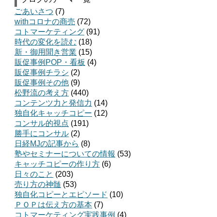
ごあいさつ
(7)
withコロナの商売
(72)
コトマーケティング
(91)
時代の変化を読む
(18)
新・御用聞き営業
(15)
販促事例POP・看板
(4)
販促事例チラシ
(2)
販促事例その他
(9)
松野流の考え方
(440)
コンテンツ力と発信力
(14)
独自化キャッチコピー
(12)
コンサル的視点
(191)
勝手にコンサル
(2)
日経MJの記事から
(8)
塾やセミナーについての情報
(53)
キャッチコピーの作り方
(6)
日々のこと
(203)
売り方の神髄
(53)
独自化コピーとエピソード
(10)
ＰＯＰは伝え方の基本
(7)
コトマーケティング実践事例
(4)