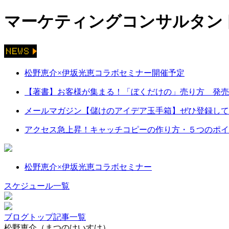
マーケティングコンサルタント
松野恵介×伊坂光恵コラボセミナー開催予定
【著書】お客様が集まる！「ぼくだけの」売り方 発売
メールマガジン【儲けのアイデア玉手箱】ぜひ登録して
アクセス急上昇！キャッチコピーの作り方・５つのポイ
松野恵介×伊坂光恵コラボセミナー
スケジュール一覧
ブログトップ
記事一覧
松野恵介（まつのけいすけ）