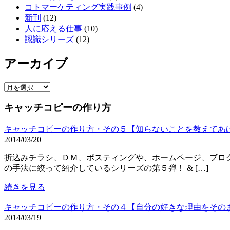
コトマーケティング実践事例
(4)
新刊
(12)
人に応える仕事
(10)
認識シリーズ
(12)
アーカイブ
ア
ー
キャッチコピーの作り方
カ
イ
キャッチコピーの作り方・その５【知らないことを教えてあ
ブ
2014/03/20
折込みチラシ、ＤＭ、ポスティングや、ホームページ、ブログ
の手法に絞って紹介しているシリーズの第５弾！ & […]
続きを見る
キャッチコピーの作り方・その４【自分の好きな理由をその
2014/03/19