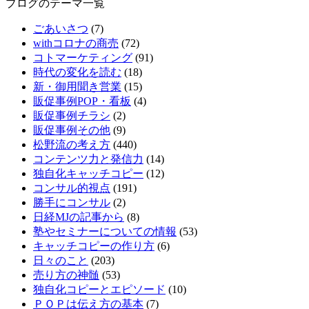
ブログのテーマ一覧
ごあいさつ
(7)
withコロナの商売
(72)
コトマーケティング
(91)
時代の変化を読む
(18)
新・御用聞き営業
(15)
販促事例POP・看板
(4)
販促事例チラシ
(2)
販促事例その他
(9)
松野流の考え方
(440)
コンテンツ力と発信力
(14)
独自化キャッチコピー
(12)
コンサル的視点
(191)
勝手にコンサル
(2)
日経MJの記事から
(8)
塾やセミナーについての情報
(53)
キャッチコピーの作り方
(6)
日々のこと
(203)
売り方の神髄
(53)
独自化コピーとエピソード
(10)
ＰＯＰは伝え方の基本
(7)