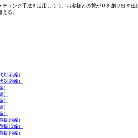
ケティング手法を活用しつつ、お客様との繋がりを創り出す仕
超える。
現代対応編）
現代対応編）
編）
編）
編）
編）
編）
題提起編）
題提起編）
題提起編）