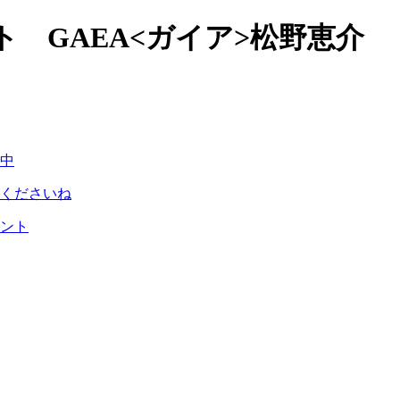
 GAEA<ガイア>松野恵介
中
くださいね
ント