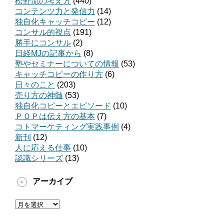
松野流の考え方
(440)
コンテンツ力と発信力
(14)
独自化キャッチコピー
(12)
コンサル的視点
(191)
勝手にコンサル
(2)
日経MJの記事から
(8)
塾やセミナーについての情報
(53)
キャッチコピーの作り方
(6)
日々のこと
(203)
売り方の神髄
(53)
独自化コピーとエピソード
(10)
ＰＯＰは伝え方の基本
(7)
コトマーケティング実践事例
(4)
新刊
(12)
人に応える仕事
(10)
認識シリーズ
(13)
アーカイブ
ア
ー