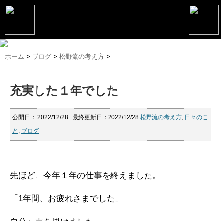
トップページ
ホーム
>
ブログ
>
松野流の考え方
>
松野恵介プロフィール
充実した１年でした
松野恵介のブログ
会社概要
公開日：
2022/12/28
: 最終更新日：2022/12/28
松野流の考え方
,
日々のこ
と
,
ブログ
スケジュール
講演・セミナー
コンサルティング
先ほど、今年１年の仕事を終えました。
マーケティング塾
「1年間、お疲れさまでした」
書籍