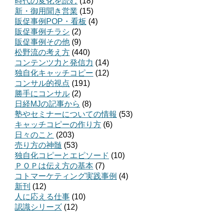
時代の変化を読む
(18)
新・御用聞き営業
(15)
販促事例POP・看板
(4)
販促事例チラシ
(2)
販促事例その他
(9)
松野流の考え方
(440)
コンテンツ力と発信力
(14)
独自化キャッチコピー
(12)
コンサル的視点
(191)
勝手にコンサル
(2)
日経MJの記事から
(8)
塾やセミナーについての情報
(53)
キャッチコピーの作り方
(6)
日々のこと
(203)
売り方の神髄
(53)
独自化コピーとエピソード
(10)
ＰＯＰは伝え方の基本
(7)
コトマーケティング実践事例
(4)
新刊
(12)
人に応える仕事
(10)
認識シリーズ
(12)