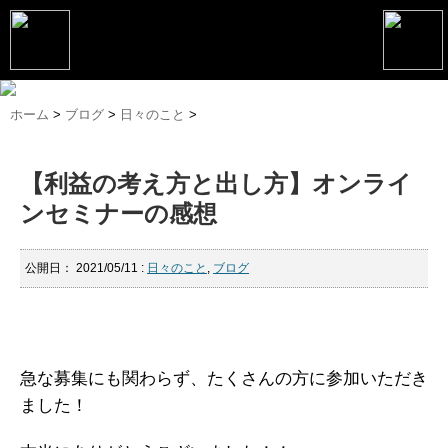
トップページ
ホーム
>
ブログ
>
日々のこと
>
松野恵介プロフィール
【利益の考え方と出し方】オンライ
松野恵介のブログ
ンセミナーの感想
会社概要
スケジュール
公開日：
2021/05/11
:
日々のこと
,
ブログ
講演・セミナー
コンサルティング
急な募集にも関わらず、たくさんの方に参加いただき
マーケティング塾
ました！
書籍