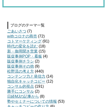
ブログのテーマ一覧
ごあいさつ
(7)
withコロナの商売
(72)
コトマーケティング
(91)
時代の変化を読む
(18)
新・御用聞き営業
(15)
販促事例POP・看板
(4)
販促事例チラシ
(2)
販促事例その他
(9)
松野流の考え方
(440)
コンテンツ力と発信力
(14)
独自化キャッチコピー
(12)
コンサル的視点
(191)
勝手にコンサル
(2)
日経MJの記事から
(8)
塾やセミナーについての情報
(53)
キャッチコピーの作り方
(6)