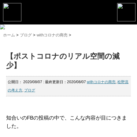
トップページ
ホーム
>
ブログ
>
withコロナの商売
>
松野恵介プロフィール
【ポストコロナのリアル空間の減
松野恵介のブログ
少】
会社概要
スケジュール
公開日：
2020/08/07
: 最終更新日：2020/08/07
withコロナの商売
,
松野流
の考え方
,
ブログ
講演・セミナー
コンサルティング
知合いのFBの投稿の中で、こんな内容が目につきま
マーケティング塾
した。
書籍