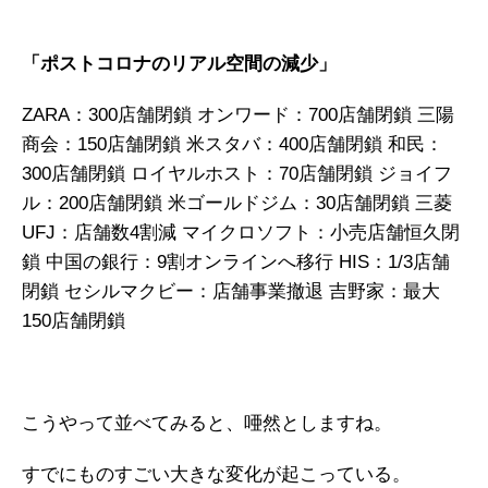
ガイアの実績
「ポストコロナのリアル空間の減少」
メールマガジン
ZARA：300店舗閉鎖
オンワード：700店舗閉鎖
三陽
お問い合わせ
商会：150店舗閉鎖
米スタバ：400店舗閉鎖
和民：
300店舗閉鎖
ロイヤルホスト：70店舗閉鎖
ジョイフ
ル：200店舗閉鎖
米ゴールドジム：30店舗閉鎖
三菱
UFJ：店舗数4割減
マイクロソフト：小売店舗恒久閉
鎖
中国の銀行：9割オンラインへ移行
HIS：1/3店舗
閉鎖
セシルマクビー：店舗事業撤退
吉野家：最大
150店舗閉鎖
こうやって並べてみると、唖然としますね。
すでにものすごい大きな変化が起こっている。