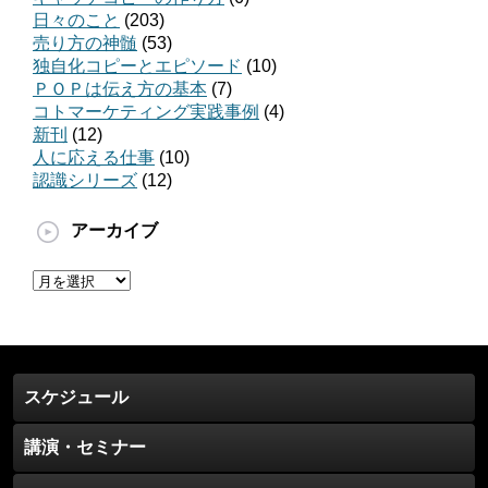
日々のこと
(203)
売り方の神髄
(53)
独自化コピーとエピソード
(10)
ＰＯＰは伝え方の基本
(7)
コトマーケティング実践事例
(4)
新刊
(12)
人に応える仕事
(10)
認識シリーズ
(12)
アーカイブ
ア
ー
カ
イ
ブ
スケジュール
講演・セミナー