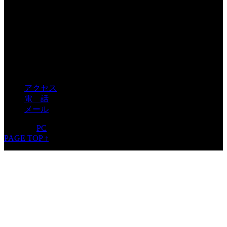
有限会社ガイア
〒550-0003
大阪府大阪市西区京町堀1-2-7 5S
TEL06-6448-1339
アクセス
電 話
メール
モバイル
PC
PAGE TOP ↑