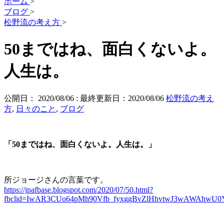
ホーム
>
ブログ
>
松野流の考え方
>
50まではね、面白くないよ。
人生は。
公開日：
2020/08/06
: 最終更新日：2020/08/06
松野流の考え
方
,
日々のこと
,
ブログ
「50まではね、面白くないよ。人生は。」
所ジョージさんの言葉です。
https://jpafbase.blogspot.com/2020/07/50.html?
fbclid=IwAR3CUo64pMh90Vfb_fyxggBvZlHhvtwJ3wAWAhwU