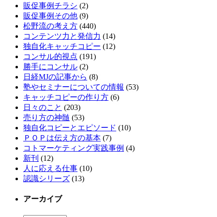
販促事例チラシ
(2)
販促事例その他
(9)
松野流の考え方
(440)
コンテンツ力と発信力
(14)
独自化キャッチコピー
(12)
コンサル的視点
(191)
勝手にコンサル
(2)
日経MJの記事から
(8)
塾やセミナーについての情報
(53)
キャッチコピーの作り方
(6)
日々のこと
(203)
売り方の神髄
(53)
独自化コピーとエピソード
(10)
ＰＯＰは伝え方の基本
(7)
コトマーケティング実践事例
(4)
新刊
(12)
人に応える仕事
(10)
認識シリーズ
(13)
アーカイブ