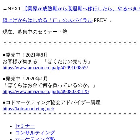
←NEXT
【業界が成熟期から衰退期へ移行したら、やるべき
値上げからはじめる「正」のスパイラル
PREV→
現在、募集中のセミナー・塾
＊＊＊＊＊＊＊＊＊＊＊＊＊＊＊＊＊＊＊＊＊＊＊＊＊＊＊
●発売中！2021年8月
お客様が集まる！「ぼくだけの売り方」
https://www.amazon.co.jp/dp/4799109855/
●発売中！2020年1月
「ぼくらはお金で何を買っているのか。」
https://www.amazon.co.jp/dp/490803351X/
●コトマーケティング協会アドバイザー講座
https://koto-marketing.net/
＊＊＊＊＊＊＊＊＊＊＊＊＊＊＊＊＊＊＊＊＊＊＊＊＊＊＊
セミナー
コンサルティング
マーケティング塾