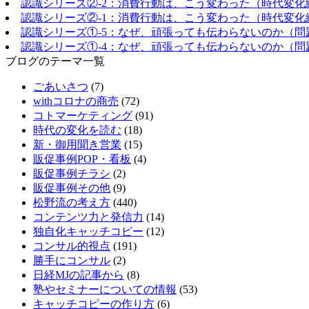
認識シリーズ②-2：消費行動は、こう変わった（時代変化
認識シリーズ②-1：消費行動は、こう変わった（時代変化
認識シリーズ①-5：なぜ、頑張っても伝わらないのか（問
認識シリーズ①-4：なぜ、頑張っても伝わらないのか（問
ブログのテーマ一覧
ごあいさつ
(7)
withコロナの商売
(72)
コトマーケティング
(91)
時代の変化を読む
(18)
新・御用聞き営業
(15)
販促事例POP・看板
(4)
販促事例チラシ
(2)
販促事例その他
(9)
松野流の考え方
(440)
コンテンツ力と発信力
(14)
独自化キャッチコピー
(12)
コンサル的視点
(191)
勝手にコンサル
(2)
日経MJの記事から
(8)
塾やセミナーについての情報
(53)
キャッチコピーの作り方
(6)