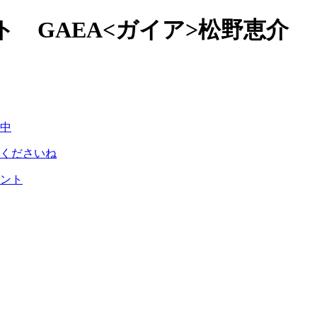
 GAEA<ガイア>松野恵介
中
くださいね
ント