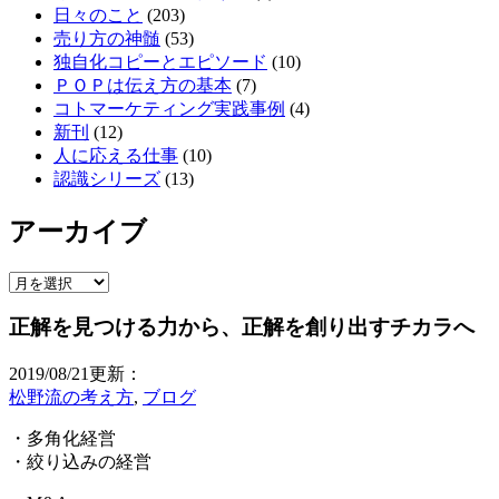
日々のこと
(203)
売り方の神髄
(53)
独自化コピーとエピソード
(10)
ＰＯＰは伝え方の基本
(7)
コトマーケティング実践事例
(4)
新刊
(12)
人に応える仕事
(10)
認識シリーズ
(13)
アーカイブ
ア
ー
正解を見つける力から、正解を創り出すチカラへ
カ
イ
2019/08/21更新：
ブ
松野流の考え方
,
ブログ
・多角化経営
・絞り込みの経営