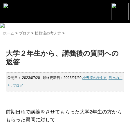
トップページ
ホーム
>
ブログ
>
松野流の考え方
>
松野恵介プロフィール
大学２年生から、講義後の質問への
松野恵介のブログ
返答
会社概要
スケジュール
公開日：
2023/07/20
: 最終更新日：2023/07/20
松野流の考え方
,
日々のこ
と
,
ブログ
講演・セミナー
コンサルティング
前期日程で講義をさせてもらった大学2年生の方から
マーケティング塾
もらった質問に対して
書籍