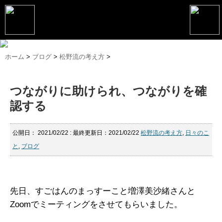
トップページ
ホーム
>
ブログ
>
松野流の考え方
>
松野恵介プロフィール
つながりに助けられ、つながりを確
松野恵介のブログ
認する
会社概要
スケジュール
公開日：
2021/02/22
: 最終更新日：2021/02/22
松野流の考え方
,
日々のこ
と
,
ブログ
講演・セミナー
コンサルティング
先日、すごはんのまっすーこと増澤美沙緒さんと
マーケティング塾
Zoomでミーティングをさせてもらいました。
書籍