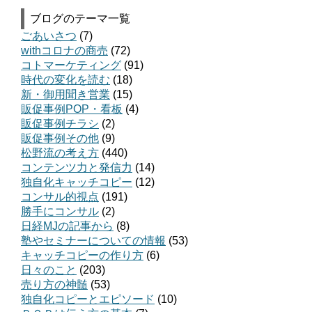
ブログのテーマ一覧
ごあいさつ
(7)
withコロナの商売
(72)
コトマーケティング
(91)
時代の変化を読む
(18)
新・御用聞き営業
(15)
販促事例POP・看板
(4)
販促事例チラシ
(2)
販促事例その他
(9)
松野流の考え方
(440)
コンテンツ力と発信力
(14)
独自化キャッチコピー
(12)
コンサル的視点
(191)
勝手にコンサル
(2)
日経MJの記事から
(8)
塾やセミナーについての情報
(53)
キャッチコピーの作り方
(6)
日々のこと
(203)
売り方の神髄
(53)
独自化コピーとエピソード
(10)