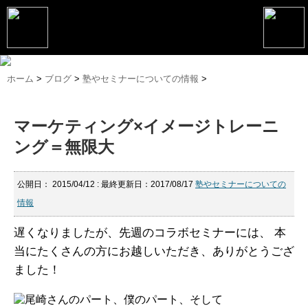
トップページ
ホーム
>
ブログ
>
塾やセミナーについての情報
>
松野恵介プロフィール
マーケティング×イメージトレーニ
松野恵介のブログ
ング＝無限大
会社概要
スケジュール
公開日：
2015/04/12
: 最終更新日：2017/08/17
塾やセミナーについての
情報
講演・セミナー
遅くなりましたが、先週のコラボセミナーには、
本
コンサルティング
当にたくさんの方にお越しいただき、ありがとうござ
ました！
マーケティング塾
書籍