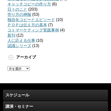
キャッチコピーの作り方
(6)
日々のこと
(203)
売り方の神髄
(53)
独自化コピーとエピソード
(10)
ＰＯＰは伝え方の基本
(7)
コトマーケティング実践事例
(4)
新刊
(12)
人に応える仕事
(10)
認識シリーズ
(13)
アーカイブ
ア
ー
カ
イ
ブ
スケジュール
講演・セミナー