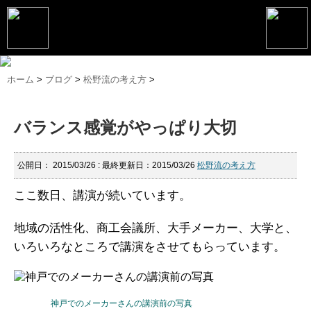
トップページ
ホーム
>
ブログ
>
松野流の考え方
>
松野恵介プロフィール
バランス感覚がやっぱり大切
松野恵介のブログ
会社概要
公開日：
2015/03/26
: 最終更新日：2015/03/26
松野流の考え方
スケジュール
ここ数日、講演が続いています。
講演・セミナー
地域の活性化、商工会議所、大手メーカー、大学と、
コンサルティング
いろいろなところで講演をさせてもらっています。
マーケティング塾
書籍
神戸でのメーカーさんの講演前の写真