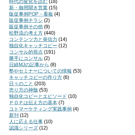
時代の変化を読む
(18)
新・御用聞き営業
(15)
販促事例POP・看板
(4)
販促事例チラシ
(2)
販促事例その他
(9)
松野流の考え方
(440)
コンテンツ力と発信力
(14)
独自化キャッチコピー
(12)
コンサル的視点
(191)
勝手にコンサル
(2)
日経MJの記事から
(8)
塾やセミナーについての情報
(53)
キャッチコピーの作り方
(6)
日々のこと
(203)
売り方の神髄
(53)
独自化コピーとエピソード
(10)
ＰＯＰは伝え方の基本
(7)
コトマーケティング実践事例
(4)
新刊
(12)
人に応える仕事
(10)
認識シリーズ
(12)