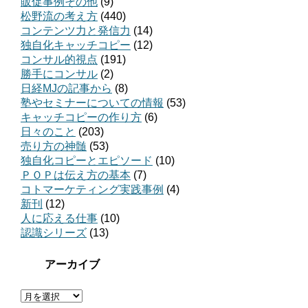
販促事例その他
(9)
松野流の考え方
(440)
コンテンツ力と発信力
(14)
独自化キャッチコピー
(12)
コンサル的視点
(191)
勝手にコンサル
(2)
日経MJの記事から
(8)
塾やセミナーについての情報
(53)
キャッチコピーの作り方
(6)
日々のこと
(203)
売り方の神髄
(53)
独自化コピーとエピソード
(10)
ＰＯＰは伝え方の基本
(7)
コトマーケティング実践事例
(4)
新刊
(12)
人に応える仕事
(10)
認識シリーズ
(13)
アーカイブ
ア