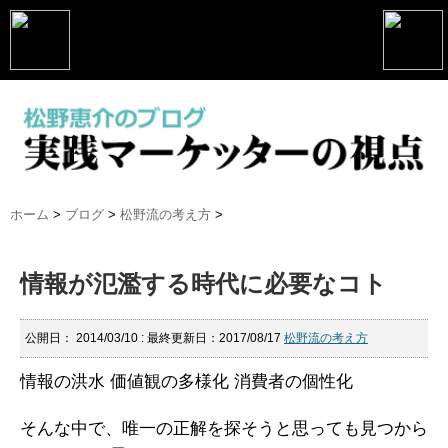
トップページ
松野恵介プロフィール
松野恵介のブログ
ホーム
>
ブログ
>
松野流の考え方
>
会社概要
スケジュール
情報が氾濫する時代に必要なコト
講演・セミナー
公開日：
2014/03/10
: 最終更新日：2017/08/17
松野流の考え方
コンサルティング
情報の洪水
価値観の多様化
消費者の個性化
マーケティング塾
そんな中で、唯一の正解を探そうと思っても見つから
書籍