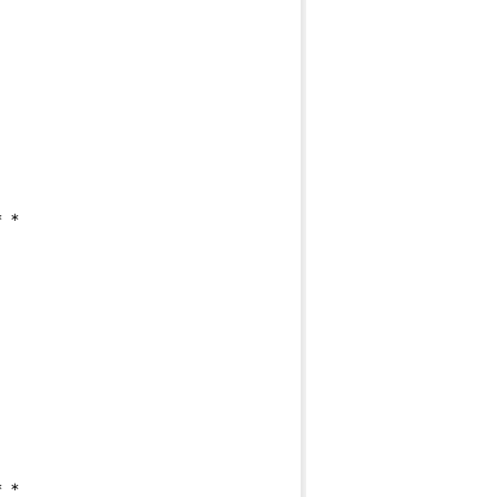
＊＊
＊＊