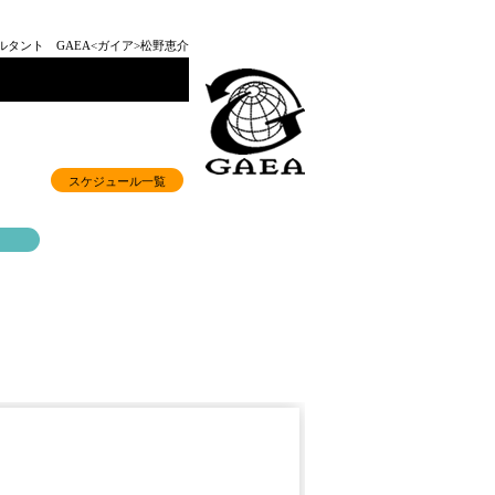
タント GAEA<ガイア>松野恵介
スケジュール一覧