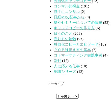
独自化キャッチコピー
(12)
コンサル的視点
(191)
勝手にコンサル
(2)
日経MJの記事から
(8)
塾やセミナーについての情報
(53)
キャッチコピーの作り方
(6)
日々のこと
(203)
売り方の神髄
(53)
独自化コピーとエピソード
(10)
ＰＯＰは伝え方の基本
(7)
コトマーケティング実践事例
(4)
新刊
(12)
人に応える仕事
(10)
認識シリーズ
(12)
アーカイブ
ア
ー
カ