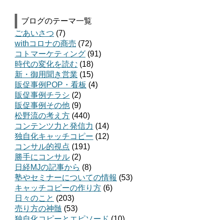
ブログのテーマ一覧
ごあいさつ
(7)
withコロナの商売
(72)
コトマーケティング
(91)
時代の変化を読む
(18)
新・御用聞き営業
(15)
販促事例POP・看板
(4)
販促事例チラシ
(2)
販促事例その他
(9)
松野流の考え方
(440)
コンテンツ力と発信力
(14)
独自化キャッチコピー
(12)
コンサル的視点
(191)
勝手にコンサル
(2)
日経MJの記事から
(8)
塾やセミナーについての情報
(53)
キャッチコピーの作り方
(6)
日々のこと
(203)
売り方の神髄
(53)
独自化コピーとエピソード
(10)