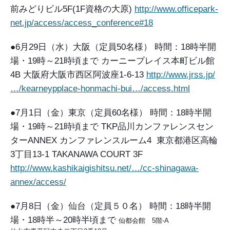
前みどりビル5F(1F資格の大原)
http://www.officepark-
net.jp/access/access_conference#18
●6月29日（水）大阪（定員50名様）
時間：18時半開
場・19時～21時頃まで
カーニープレイス本町ビル館
4B
大阪府大阪市西区阿波座1-6-13
http://www.jrss.jp/
…/kearneypplace-honmachi-bui…/access.html
●7月1日（金）東京（定員60名様）
時間：18時半開
場・19時～21時頃まで
TKP品川カンファレンスセン
ターANNEX カンファレンスルーム4
東京都港区高輪
3丁目13-1 TAKANAWA COURT 3F
http://www.kashikaigishitsu.net/…/cc-shinagawa-
annex/access/
●7月8日（金）仙台（定員５０名）
時間：18時半開
場・18時半～20時半頃まで
仙都会館　5階-A