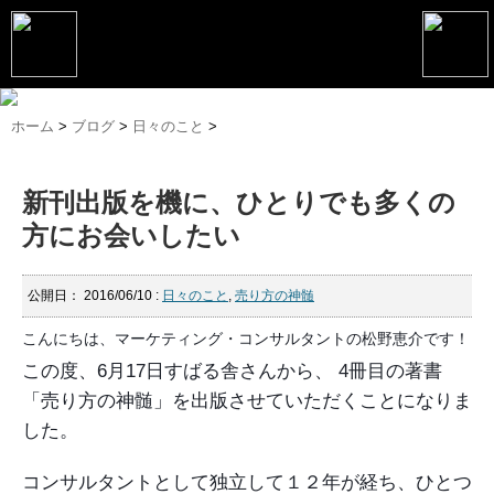
トップページ
ホーム
>
ブログ
>
日々のこと
>
松野恵介プロフィール
新刊出版を機に、ひとりでも多くの
松野恵介のブログ
方にお会いしたい
会社概要
スケジュール
公開日：
2016/06/10
:
日々のこと
,
売り方の神髄
こんにちは、マーケティング・コンサルタントの松野恵介です！
講演・セミナー
この度、6月17日すばる舎さんから、
4冊目の著書
コンサルティング
「売り方の神髄」を出版させていただくことになりま
した。
マーケティング塾
書籍
コンサルタントとして独立して１２年が経ち、ひとつ