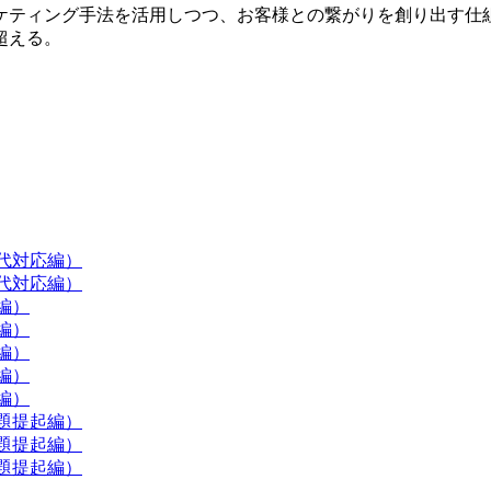
ケティング手法を活用しつつ、お客様との繋がりを創り出す仕
超える。
現代対応編）
現代対応編）
編）
編）
編）
編）
編）
題提起編）
題提起編）
題提起編）