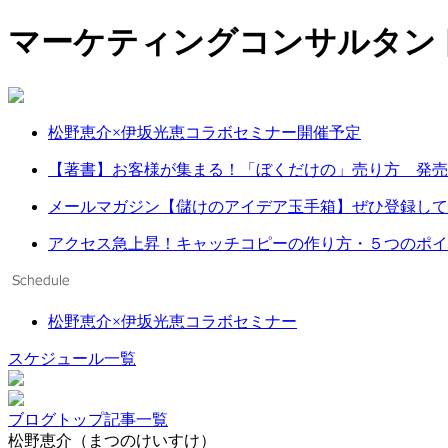
マーケティングコンサルタント
松野恵介×伊坂光恵コラボセミナー開催予定
【著書】お客様が集まる！「ぼくだけの」売り方 発売
メールマガジン【儲けのアイデア玉手箱】ぜひ登録して
アクセス急上昇！キャッチコピーの作り方・５つのポイ
松野恵介×伊坂光恵コラボセミナー
スケジュール一覧
ブログトップ
記事一覧
松野恵介（まつのけいすけ）