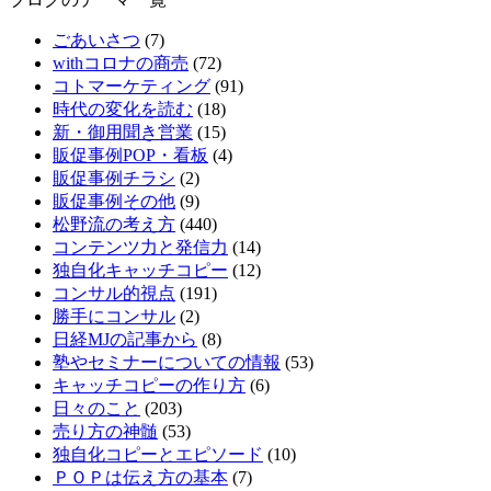
ごあいさつ
(7)
withコロナの商売
(72)
コトマーケティング
(91)
時代の変化を読む
(18)
新・御用聞き営業
(15)
販促事例POP・看板
(4)
販促事例チラシ
(2)
販促事例その他
(9)
松野流の考え方
(440)
コンテンツ力と発信力
(14)
独自化キャッチコピー
(12)
コンサル的視点
(191)
勝手にコンサル
(2)
日経MJの記事から
(8)
塾やセミナーについての情報
(53)
キャッチコピーの作り方
(6)
日々のこと
(203)
売り方の神髄
(53)
独自化コピーとエピソード
(10)
ＰＯＰは伝え方の基本
(7)