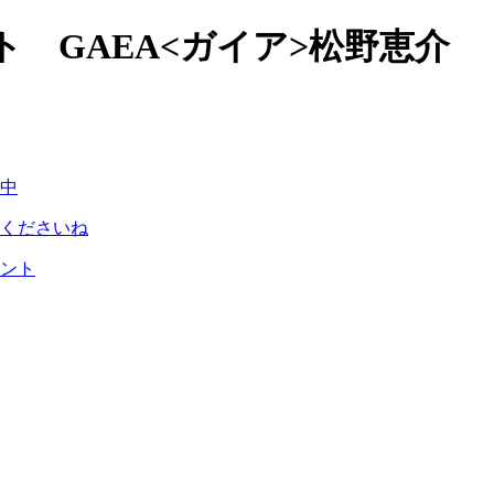
 GAEA<ガイア>松野恵介
中
くださいね
ント