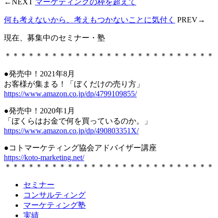
←NEXT
マーケティングの枠を超えて
何も考えないから、考えもつかないことに気付く
PREV→
現在、募集中のセミナー・塾
＊＊＊＊＊＊＊＊＊＊＊＊＊＊＊＊＊＊＊＊＊＊＊＊＊＊＊
●発売中！2021年8月
お客様が集まる！「ぼくだけの売り方」
https://www.amazon.co.jp/dp/4799109855/
●発売中！2020年1月
「ぼくらはお金で何を買っているのか。」
https://www.amazon.co.jp/dp/490803351X/
●コトマーケティング協会アドバイザー講座
https://koto-marketing.net/
＊＊＊＊＊＊＊＊＊＊＊＊＊＊＊＊＊＊＊＊＊＊＊＊＊＊＊
セミナー
コンサルティング
マーケティング塾
実績