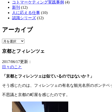
コトマーケティング実践事例
(4)
新刊
(12)
人に応える仕事
(10)
認識シリーズ
(12)
アーカイブ
ア
ー
京都とフィレンツェ
カ
イ
2017/06/17更新：
ブ
日々のこと
「京都とフィレンツェは似ているのではないか？」
そう感じたのは、フィレンツェの有名な観光名所のポンテベ
不思議と京都の町屋を感じたのです。