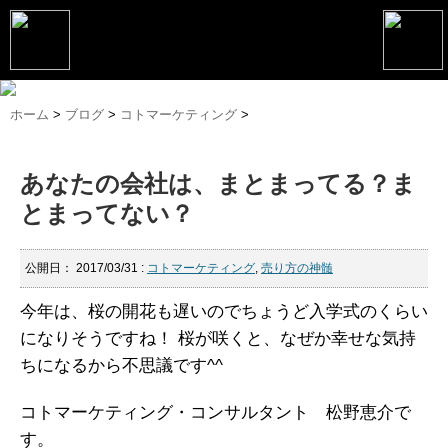
トップページ
ホーム
>
ブログ
>
コトマーケティング
>
松野恵介プロフィール
あなたの会社は、まとまってる？ま
松野恵介のブログ
とまってない？
会社概要
スケジュール
公開日：
2017/03/31
:
コトマーケティング
,
売り方の神髄
講演・セミナー
今年は、桜の開花も遅いのでちょうど入学式のくらい
になりそうですね！
桜が咲くと、なぜか幸せな気持
コンサルティング
ちになるから不思議です^^
マーケティング塾
コトマーケティング・コンサルタント 松野恵介で
書籍
す。