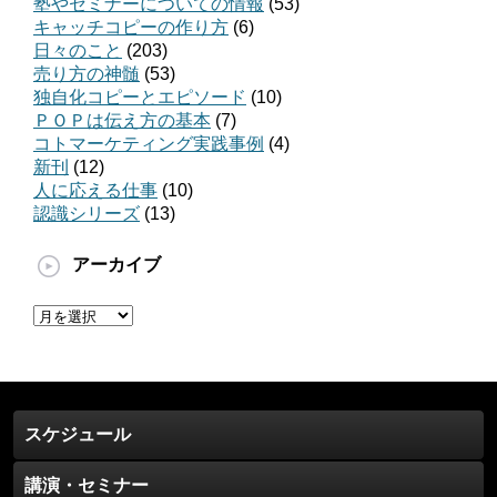
塾やセミナーについての情報
(53)
キャッチコピーの作り方
(6)
日々のこと
(203)
売り方の神髄
(53)
独自化コピーとエピソード
(10)
ＰＯＰは伝え方の基本
(7)
コトマーケティング実践事例
(4)
新刊
(12)
人に応える仕事
(10)
認識シリーズ
(13)
アーカイブ
ア
ー
カ
イ
ブ
スケジュール
講演・セミナー