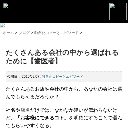
トップページ
ホーム
>
ブログ
>
独自化コピーとエピソード
>
松野恵介プロフィール
たくさんある会社の中から選ばれる
松野恵介のブログ
ために【歯医者】
会社概要
スケジュール
公開日：
2015/09/07
:
独自化コピーとエピソード
講演・セミナー
たくさんあるお店や会社の中から、あなたの会社は選
んでもらえるだろうか？
コンサルティング
社名や店名だけでは、なかなか違いが伝わらないけ
マーケティング塾
ど、
「お客様にできるコト」
を明確にすることで選ん
書籍
でもらいやすくなる。