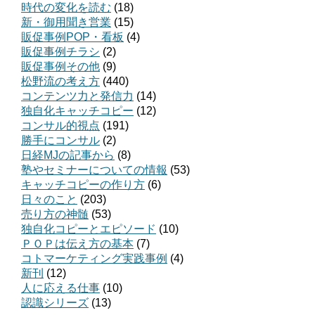
時代の変化を読む
(18)
新・御用聞き営業
(15)
販促事例POP・看板
(4)
販促事例チラシ
(2)
販促事例その他
(9)
松野流の考え方
(440)
コンテンツ力と発信力
(14)
独自化キャッチコピー
(12)
コンサル的視点
(191)
勝手にコンサル
(2)
日経MJの記事から
(8)
塾やセミナーについての情報
(53)
キャッチコピーの作り方
(6)
日々のこと
(203)
売り方の神髄
(53)
独自化コピーとエピソード
(10)
ＰＯＰは伝え方の基本
(7)
コトマーケティング実践事例
(4)
新刊
(12)
人に応える仕事
(10)
認識シリーズ
(13)