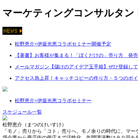
マーケティングコンサルタント
松野恵介×伊坂光恵コラボセミナー開催予定
【著書】お客様が集まる！「ぼくだけの」売り方 発売
メールマガジン【儲けのアイデア玉手箱】ぜひ登録して
アクセス急上昇！キャッチコピーの作り方・５つのポイ
松野恵介×伊坂光恵コラボセミナー
スケジュール一覧
松野恵介（まつのけいすけ）
「モノ」売りから「コト」売りへ。モノ余りの時代に、マー
場企業から商店街の個店まで活性化。年間講演数は９０回を