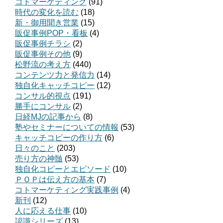
コトマーケティング
(91)
時代の変化を読む
(18)
新・御用聞き営業
(15)
販促事例POP・看板
(4)
販促事例チラシ
(2)
販促事例その他
(9)
松野流の考え方
(440)
コンテンツ力と発信力
(14)
独自化キャッチコピー
(12)
コンサル的視点
(191)
勝手にコンサル
(2)
日経MJの記事から
(8)
塾やセミナーについての情報
(53)
キャッチコピーの作り方
(6)
日々のこと
(203)
売り方の神髄
(53)
独自化コピーとエピソード
(10)
ＰＯＰは伝え方の基本
(7)
コトマーケティング実践事例
(4)
新刊
(12)
人に応える仕事
(10)
認識シリーズ
(13)