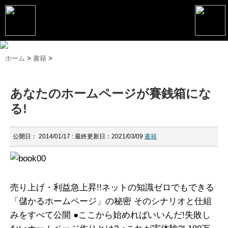
トップページ
ホーム
>
書籍
>
松野恵介プロフィール
あなたのホームページが賽銭箱にな
松野恵介のブログ
る!
会社概要
スケジュール
公開日：
2014/01/17
: 最終更新日：2021/03/09
書籍
講演・セミナー
コンサルティング
売り上げ・利益急上昇!!ネットの知識ゼロでもできる
マーケティング塾
「儲かるホームページ」の秘密
そのシナリオと仕組
みをすべて公開
●ここから始めればいいんだ!失敗し
書籍