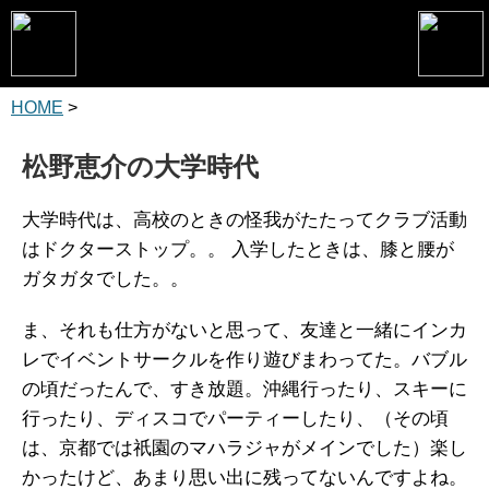
HOME
>
トップページ
松野恵介プロフィール
松野恵介の大学時代
松野恵介のブログ
大学時代は、高校のときの怪我がたたってクラブ活動
会社概要
はドクターストップ。。
入学したときは、膝と腰が
ガタガタでした。。
スケジュール
ま、それも仕方がないと思って、友達と一緒にインカ
講演・セミナー
レでイベントサークルを作り遊びまわってた。バブル
コンサルティング
の頃だったんで、すき放題。沖縄行ったり、スキーに
行ったり、ディスコでパーティーしたり、（その頃
マーケティング塾
は、京都では祇園のマハラジャがメインでした）楽し
書籍
かったけど、あまり思い出に残ってないんですよね。