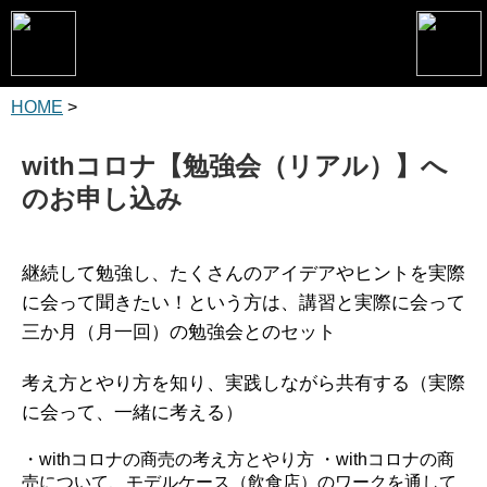
HOME
>
トップページ
松野恵介プロフィール
withコロナ【勉強会（リアル）】へ
のお申し込み
松野恵介のブログ
会社概要
継続して勉強し、たくさんのアイデアやヒントを実際
スケジュール
に会って聞きたい！という方は、講習と実際に会って
三か月（月一回）の勉強会とのセット
講演・セミナー
コンサルティング
考え方とやり方を知り、実践しながら共有する（実際
に会って、一緒に考える）
マーケティング塾
・withコロナの商売の考え方とやり方
・withコロナの商
書籍
売について、モデルケース（飲食店）のワークを通して