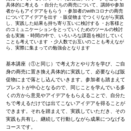
具体的に考える
・自分たちの商売について、講師や参加
ガイアの実績
者からもアイデアをもらう
・参加者のwithコロナの商売
についてアイデアを出す
・販促物までつくりながら実践
メールマガジン
し、実践した結果も持ち寄り互いに検討する
・お客様と
のコミュニケーションをとっていくためのツールの検討
お問い合わせ
会も実施
・時間の中で、いろいろな課題を検討していく
ことも考えています
・少人数でお互いのことも考えなが
ら、実際に集まっての勉強会となります
基本講座（①と同じ）で考え方とやり方を学び、ご自
身の商売に置き換え具体的に実践して、必要ならば販
促物にまで落とし込んでいきます。参加者も踏まえて
ブレストが中心となるので、同じことを学んでいる多
くの方から意見やアイデアをもらえることで、自分た
ちで考えるだけでは出てこないアイデアを得ることが
できます。それを踏まえて、実践していただき、その
実践も共有し、継続して行動しながら成果につなげる
コースです。