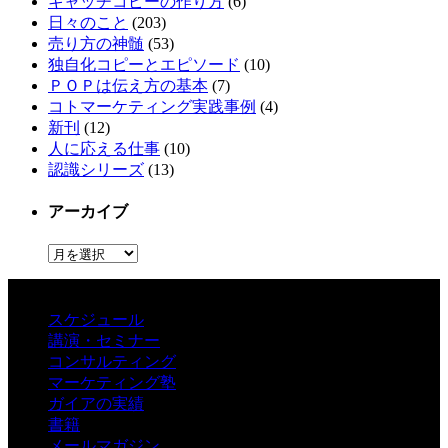
キャッチコピーの作り方
(6)
日々のこと
(203)
売り方の神髄
(53)
独自化コピーとエピソード
(10)
ＰＯＰは伝え方の基本
(7)
コトマーケティング実践事例
(4)
新刊
(12)
人に応える仕事
(10)
認識シリーズ
(13)
アーカイブ
ア
ー
カ
イ
スケジュール
ブ
講演・セミナー
コンサルティング
マーケティング塾
ガイアの実績
書籍
メールマガジン