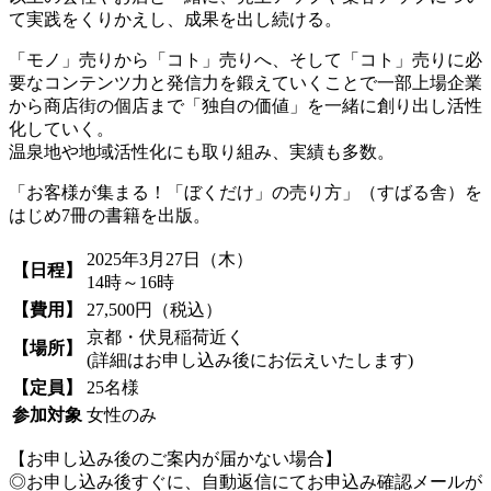
て実践をくりかえし、成果を出し続ける。
「モノ」売りから「コト」売りへ、そして「コト」売りに必
要なコンテンツ力と発信力を鍛えていくことで一部上場企業
から商店街の個店まで「独自の価値」を一緒に創り出し活性
化していく。
温泉地や地域活性化にも取り組み、実績も多数。
「お客様が集まる！「ぼくだけ」の売り方」（すばる舎）を
はじめ7冊の書籍を出版。
2025年3月27日（木）
【日程】
14時～16時
【費用】
27,500円（税込）
京都・伏見稲荷近く
【場所】
(詳細はお申し込み後にお伝えいたします)
【定員】
25名様
参加対象
女性のみ
【お申し込み後のご案内が届かない場合】
◎お申し込み後すぐに、自動返信にてお申込み確認メールが