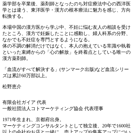
薬学部を卒業後、薬剤師となったのち対症療法中心の西洋医
学とは違う、東洋医学・漢方の根本療法に魅力を感じ、方向
転換する。
本場中国の漢方医から学ぶ中、不妊に悩む友人の相談を受け
たところ、漢方で妊娠したことに感動し、婦人科系の分野、
なかでも不妊症を専門とするようになる。
体の不調の解消だけではなく、本人の抱えている常識や執着
といった束縛からの「心の解放」を終着点としている唯一の
漢方薬剤師。
「血流がすべて解決する」(サンマーク出版)など血流シリー
ズは累計60万部以上。
松野恵介
有限会社ガイア 代表
一般社団法人コトマーケティング協会 代表理事
1971年生まれ、京都府出身。
マーケティングコンサルタントとして独立後、20年で1600社
以上の会社やお店と一緒に、売上アップや集客アップについ