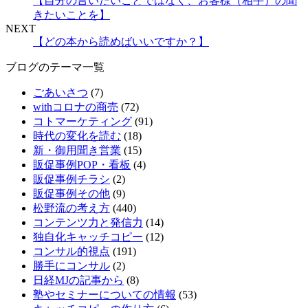
【自分の言いたいことではなく、お客様（相手）の聞
きたいことを】
NEXT
【どの本から読めばいいですか？】
ブログのテーマ一覧
ごあいさつ
(7)
withコロナの商売
(72)
コトマーケティング
(91)
時代の変化を読む
(18)
新・御用聞き営業
(15)
販促事例POP・看板
(4)
販促事例チラシ
(2)
販促事例その他
(9)
松野流の考え方
(440)
コンテンツ力と発信力
(14)
独自化キャッチコピー
(12)
コンサル的視点
(191)
勝手にコンサル
(2)
日経MJの記事から
(8)
塾やセミナーについての情報
(53)