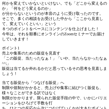
何かを変えていかないといけない。でも「どこから変えるの
か」「何をどう変えるのか」
が分からないというのが本音のように受け取ったのです。
そこで、多くの相談をお受けした中から「ここから見直し
て、変えていくといい」という
８つのポイントをベースにコンテンツを仕上げました！
今年は、それを順番にオンラインのZoomセミナーでお届け
していきます！
ポイント1
売上や集客のための販促を見直す
「この販促、当たったなぁ！」「いや、当たらなかったなぁ
^^;」
販促は当てるか外れるかだと思っているその思考を見直しま
しょう！
当てる販促から「つなげる販促」へ
制限や規制がかかると、売上げや集客に結びつく販促も、
様々なことができる訳ではなく
制限がかかります。限られた販促手段の中で、いかにバリエ
ーションをひろげて手数を打
ち、ひとつの反応から次につなげていくかが大きなポイント