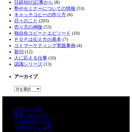
日経MJの記事から
(8)
塾やセミナーについての情報
(53)
キャッチコピーの作り方
(6)
日々のこと
(203)
売り方の神髄
(53)
独自化コピーとエピソード
(10)
ＰＯＰは伝え方の基本
(7)
コトマーケティング実践事例
(4)
新刊
(12)
人に応える仕事
(10)
認識シリーズ
(13)
アーカイブ
ア
ー
カ
イ
スケジュール
ブ
講演・セミナー
コンサルティング
マーケティング塾