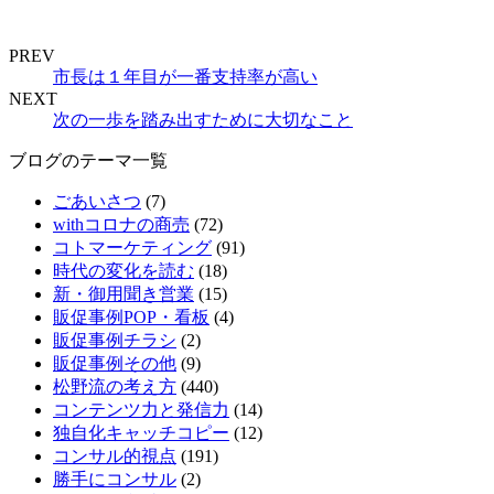
PREV
市長は１年目が一番支持率が高い
NEXT
次の一歩を踏み出すために大切なこと
ブログのテーマ一覧
ごあいさつ
(7)
withコロナの商売
(72)
コトマーケティング
(91)
時代の変化を読む
(18)
新・御用聞き営業
(15)
販促事例POP・看板
(4)
販促事例チラシ
(2)
販促事例その他
(9)
松野流の考え方
(440)
コンテンツ力と発信力
(14)
独自化キャッチコピー
(12)
コンサル的視点
(191)
勝手にコンサル
(2)