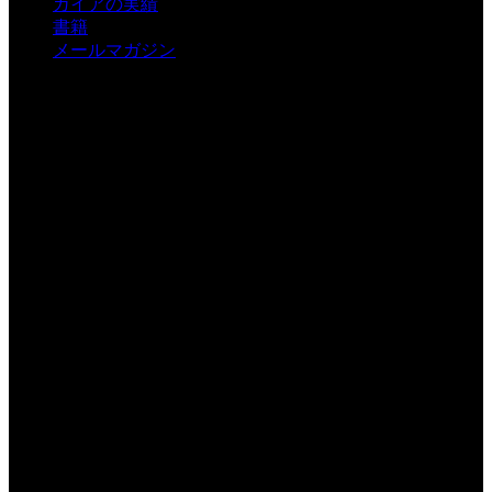
ガイアの実績
書籍
メールマガジン
有限会社ガイア
〒550-0003
大阪府大阪市西区京町堀1-2-7 5S
TEL06-6448-1339